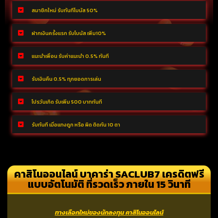
สมาชิกใหม่ รับทันทีโบนัส 50%
ฝากเงินครั้งแรก รับโบนัส เพิ่ม10%
แนะนำเพื่อน รับค่าแนะนำ 0.5% ทันที
รับเงินคืน 0.5% ทุกยอดการเล่น
โปรวันเกิด รับเพิ่ม 500 บาททันที
รับทันที เมื่อแทงถูก หรือ ผิด ติดกัน 10 ตา
คาสิโนออนไลน์ บาคาร่า SACLUB7 เครดิตฟรี
แบบอัตโนมัติ ที่รวดเร็ว ภายใน 15 วินาที
ทางเลือกใหม่ของนักลงทุน คาสิโนออนไลน์