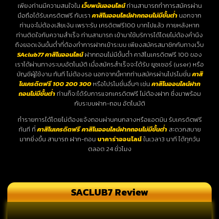
เพียงท่านมีความสนใจใน
เว็บพนันออนไลน์
ท่านสามารถทำการสมัครผ่าน
มือถือได้รับเครดิตฟรี กับเรา
คาสิโนออนไลน์ฝากถอนไม่มีขั้นต่ำ
นอกจาก
ท่านจะไม่ต้องเสียเงิน เพราะรับ เครดิตฟรี100 บาทไปแล้ว ภายหลังหาก
ท่านติดใจกับความสำเร็จ ท่านสามารถ เข้ามาใช้บริการได้โดยไม่ต้องคำนึง
ถึงยอดเงินขั้นต่ำที่ต้องทำการฝากเข้าระบบ เพียงสมัครสมาชิกกับทางเว็บ
SAclub77 คาสิโนออนไลน์
ฝากถอนไม่มีขั้นต่ำ คาสิโนเครดิตฟรี 100 ของ
เราได้ผ่านทางระบบอัตโนมัติ เมื่อสมัครสำเร็จจะได้รับ ยูซเซอร์ (user) หรือ
บัญชีผู้ใช้งาน ทันที ไม่ต้องรอ นอกจากนี้หากท่านสมัครผ่านโปรโมชั่น
คาสิ
โนเครดิตฟรี
100 200
300
หรือโปรโมชั่นอื่นๆ เช่น
คาสิโนออนไลน์ฝาก
ถอนไม่มีขั้นต่ำ
ท่านก็จะได้รับการแจกเครดิตฟรี ไม่ต้องฝาก ซึ่งมาพร้อม
กับระบบฝาก-ถอน อัตโนมัติ
ทำรายการได้โดยไม่ต้องแจ้งถอนผ่านคนกลางหรือแอดมิน รับเครดิตฟรี
ทันที ที่
คาสิโนเครดิตฟรี
คาสิโนออนไลน์ฝากถอนไม่มีขั้นต่ำ
สะดวกสบาย
มากยิ่งขึ้น สามารถ ฝาก-ถอน
บาคาร่าออนไลน์
ในเวลา3 นาที ได้ทุกวัน
ตลอต 24 ชั่วโมง
SACLUB7 Review