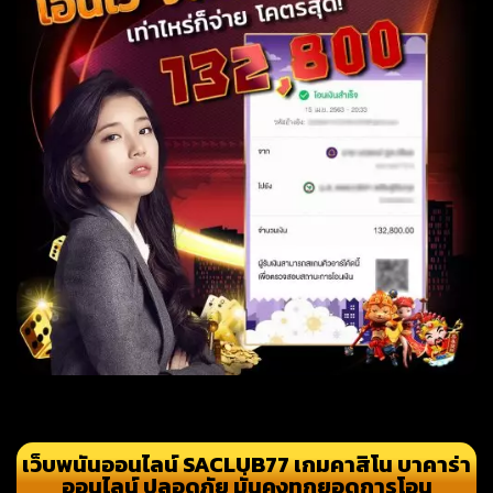
เว็บพนันออนไลน์ SACLUB77 เกมคาสิโน บาคาร่า
ออนไลน์ ปลอดภัย มั่นคงทุกยอดการโอน