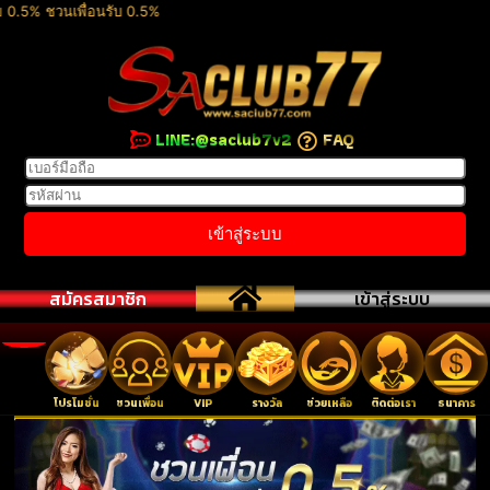
.5%
LINE:@saclub7v2
FAQ
เข้าสู่ระบบ
สมัครสมาชิก
เข้าสู่ระบบ
โปรโมชั่น
ชวนเพื่อน
VIP
รางวัล
ช่วยเหลือ
ติดต่อเรา
ธนาคาร