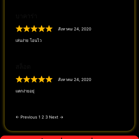
บาคาร่า
สิงหาคม 24, 2020
เล่นง่าย โอนไว
สล็อต
สิงหาคม 24, 2020
แตกง่ายอยุ่
← Previous
1
2
3
Next →