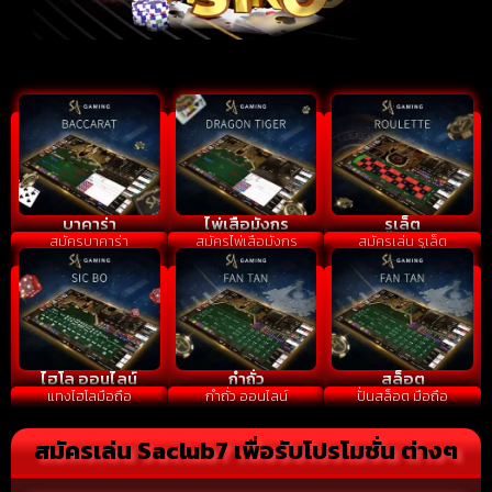
บาคาร่า
ไพ่เสือมังกร
รูเล็ต
สมัครบาคาร่า
สมัครไพ่เสือมังกร
สมัครเล่น รูเล็ต
ไฮโล ออนไลน์
กำถั่ว
สล็อต
แทงไฮโลมือถือ
กำถั่ว ออนไลน์
ปั่นสล็อต มือถือ
สมัครเล่น Saclub7 เพื่อรับโปรโมชั่น ต่างๆ